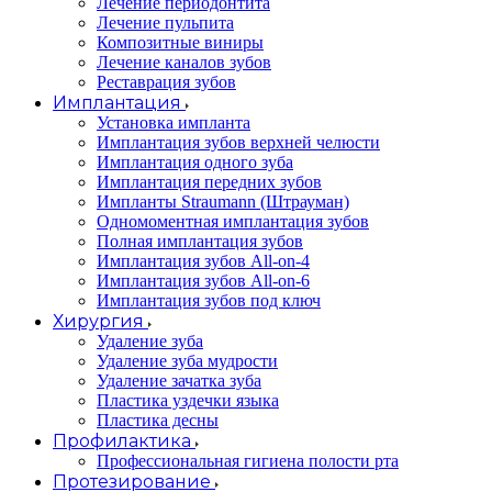
Лечение периодонтита
Лечение пульпита
Композитные виниры
Лечение каналов зубов
Реставрация зубов
Имплантация
Установка импланта
Имплантация зубов верхней челюсти
Имплантация одного зуба
Имплантация передних зубов
Импланты Straumann (Штрауман)
Одномоментная имплантация зубов
Полная имплантация зубов
Имплантация зубов All-on-4
Имплантация зубов All-on-6
Имплантация зубов под ключ
Хирургия
Удаление зуба
Удаление зуба мудрости
Удаление зачатка зуба
Пластика уздечки языка
Пластика десны
Профилактика
Профессиональная гигиена полости рта
Протезирование