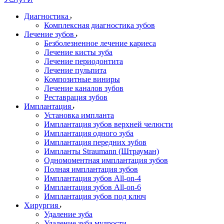
Диагностика
Комплексная диагностика зубов
Лечение зубов
Безболезненное лечение кариеса
Лечение кисты зуба
Лечение периодонтита
Лечение пульпита
Композитные виниры
Лечение каналов зубов
Реставрация зубов
Имплантация
Установка импланта
Имплантация зубов верхней челюсти
Имплантация одного зуба
Имплантация передних зубов
Импланты Straumann (Штрауман)
Одномоментная имплантация зубов
Полная имплантация зубов
Имплантация зубов All-on-4
Имплантация зубов All-on-6
Имплантация зубов под ключ
Хирургия
Удаление зуба
Удаление зуба мудрости